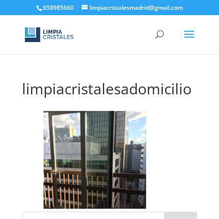
658985660
limpiacristalesmadrid@gmail.com
limpiacristalesadomicilio