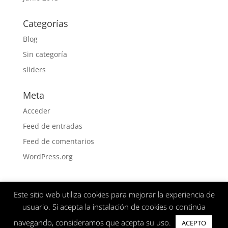
Categorías
Blog
Sin categoría
sliders
Meta
Acceder
Feed de entradas
Feed de comentarios
WordPress.org
Este sitio web utiliza cookies para mejorar la experiencia de
Aviso Legal
Politica de privacidad
usuario. Si acepta la instalación de cookies o continúa
navegando, consideramos que acepta su uso.
ACEPTO