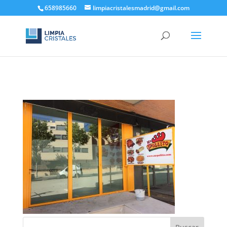
658985660
limpiacristalesmadrid@gmail.com