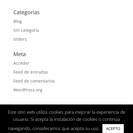
Categorías
Blog
Sin categoría
sliders
Meta
Acceder
Feed de entradas
Feed de comentarios
WordPress.org
Este sitio web utiliza cookies para mejorar la experiencia de
Aviso Legal
Politica de privacidad
usuario. Si acepta la instalación de cookies o continúa
navegando, consideramos que acepta su uso.
ACEPTO