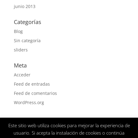
junio 2013
Categorías
Blog
Sin categoría
sliders
Meta
Acceder
Feed de entradas
Feed de comentarios
WordPress.org
Este sitio web utiliza cookies para mejorar la experiencia de
Aviso Legal
Politica de privacidad
usuario. Si acepta la instalación de cookies o continúa