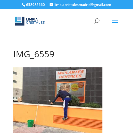
658985660
limpiacristalesmadrid@gmail.com
IMG_6559