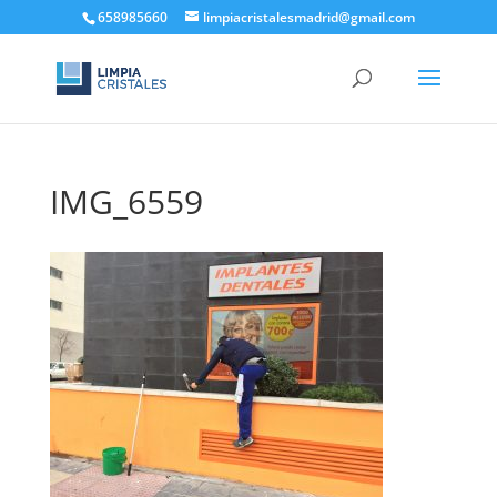
658985660
limpiacristalesmadrid@gmail.com
IMG_6559