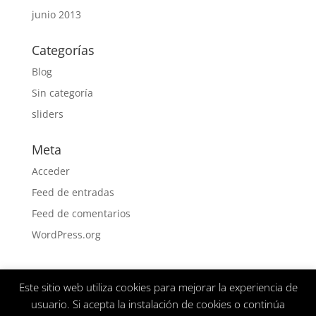
junio 2013
Categorías
Blog
Sin categoría
sliders
Meta
Acceder
Feed de entradas
Feed de comentarios
WordPress.org
Este sitio web utiliza cookies para mejorar la experiencia de
Aviso Legal
Politica de privacidad
usuario. Si acepta la instalación de cookies o continúa