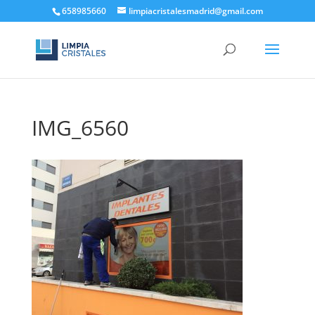
658985660
limpiacristalesmadrid@gmail.com
IMG_6560