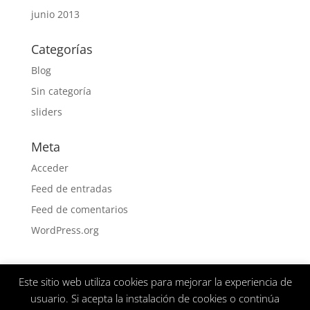
junio 2013
Categorías
Blog
Sin categoría
sliders
Meta
Acceder
Feed de entradas
Feed de comentarios
WordPress.org
Este sitio web utiliza cookies para mejorar la experiencia de
Aviso Legal
Politica de privacidad
usuario. Si acepta la instalación de cookies o continúa