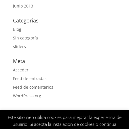
junio 2013
Categorías
Blog
Sin categoría
sliders
Meta
Acceder
Feed de entradas
Feed de comentarios
WordPress.org
Este sitio web utiliza cookies para mejorar la experiencia de
Aviso Legal
Politica de privacidad
usuario. Si acepta la instalación de cookies o continúa