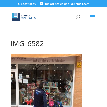
658985660
limpiacristalesmadrid@gmail.com
IMG_6582