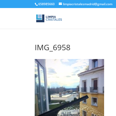
658985660
limpiacristalesmadrid@gmail.com
IMG_6958