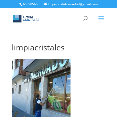
658985660
limpiacristalesmadrid@gmail.com
limpiacristales