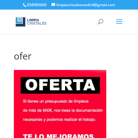
658985660
limpiacristalesmadrid@gmail.com
ofer