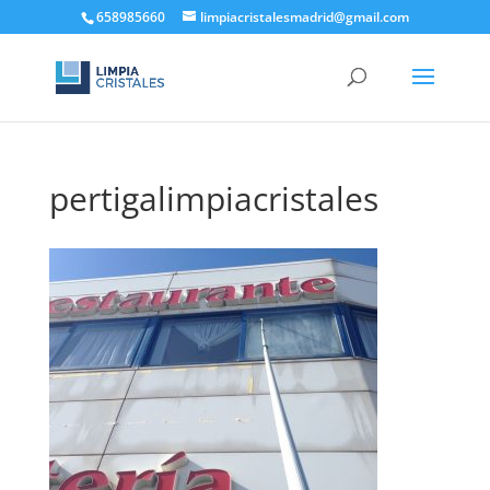
658985660
limpiacristalesmadrid@gmail.com
pertigalimpiacristales