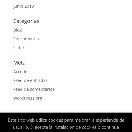
junio 2013
Categorías
Blog
Sin categoría
sliders
Meta
Acceder
Feed de entradas
Feed de comentarios
WordPress.org
Este sitio web utiliza cookies para mejorar la experiencia de
Aviso Legal
Politica de privacidad
usuario. Si acepta la instalación de cookies o continúa