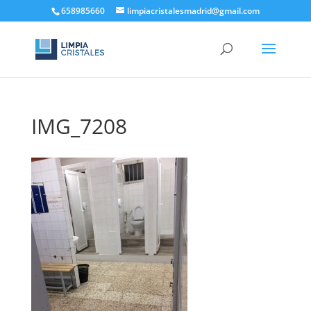
658985660
limpiacristalesmadrid@gmail.com
IMG_7208