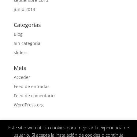
septiembre 2013
junio 2013
Categorías
Blog
Sin categoría
sliders
Meta
Acceder
Feed de entradas
Feed de comentarios
WordPress.org
Este sitio web utiliza cookies para mejorar la experiencia de
Aviso Legal
Politica de privacidad
usuario. Si acepta la instalación de cookies o continúa