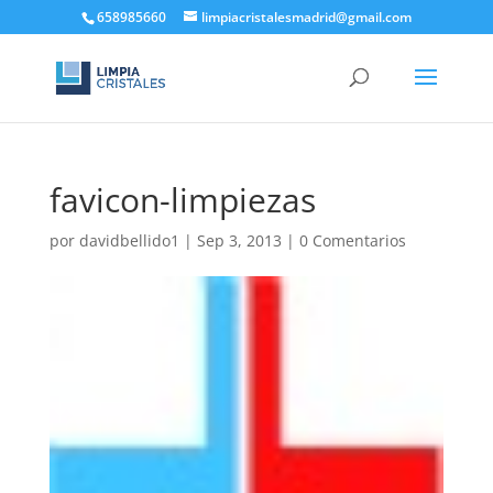
658985660
limpiacristalesmadrid@gmail.com
favicon-limpiezas
por
davidbellido1
|
Sep 3, 2013
|
0 Comentarios