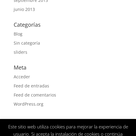
septiembre 2013
junio 2013
Categorías
Blog
Sin categoría
sliders
Meta
Acceder
Feed de entradas
Feed de comentarios
WordPress.org
Este sitio web utiliza cookies para mejorar la experiencia de
Aviso Legal
Politica de privacidad
usuario. Si acepta la instalación de cookies o continúa