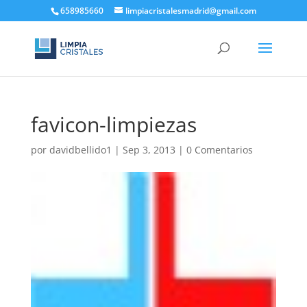
658985660
limpiacristalesmadrid@gmail.com
favicon-limpiezas
por
davidbellido1
|
Sep 3, 2013
|
0 Comentarios