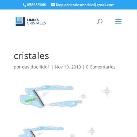
658985660
limpiacristalesmadrid@gmail.com
cristales
por
davidbellido1
|
Nov 19, 2013
|
0 Comentarios